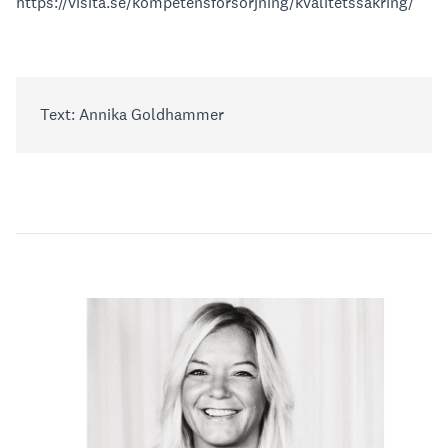
https://visita.se/kompetensforsorjning/kvalitetssakring/
Text: Annika Goldhammer