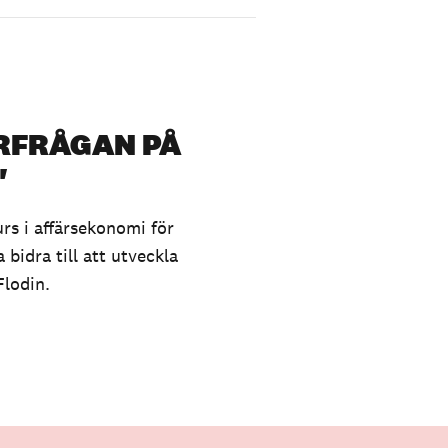
RFRÅGAN PÅ
"
s i affärsekonomi för
bidra till att utveckla
Flodin.