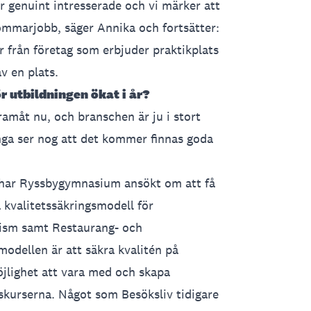
 genuint intresserade och vi märker att
sommarjobb, säger Annika och fortsätter:
ar från företag som erbjuder praktikplats
v en plats.
ör utbildningen ökat i år?
ramåt nu, och branschen är ju i stort
nga ser nog att det kommer finnas goda
 har Ryssbygymnasium ansökt om att få
ya kvalitetssäkringsmodell för
rism samt Restaurang- och
odellen är att säkra kvalitén på
jlighet att vara med och skapa
keskurserna. Något som
Besöksliv
tidigare