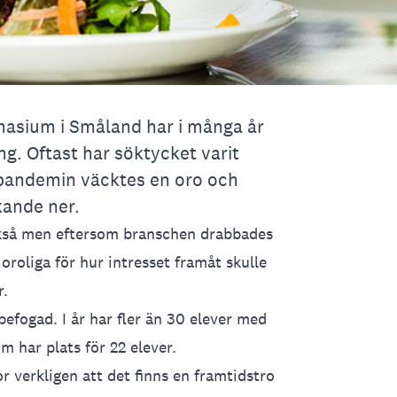
asium i Småland har i många år
ng. Oftast har söktycket varit
pandemin väcktes en oro och
kande ner.
också men eftersom branschen drabbades
 oroliga för hur intresset framåt skulle
r.
befogad. I år har fler än 30 elever med
 har plats för 22 elever.
ror verkligen att det finns en framtidstro