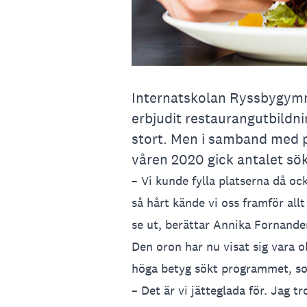
Internatskolan Ryssbygymn
erbjudit restaurangutbildni
stort. Men i samband med 
våren 2020 gick antalet sö
– Vi kunde fylla platserna då 
så hårt kände vi oss framför allt
se ut, berättar Annika Fornande
Den oron har nu visat sig vara o
höga betyg sökt programmet, som
– Det är vi jätteglada för. Jag t